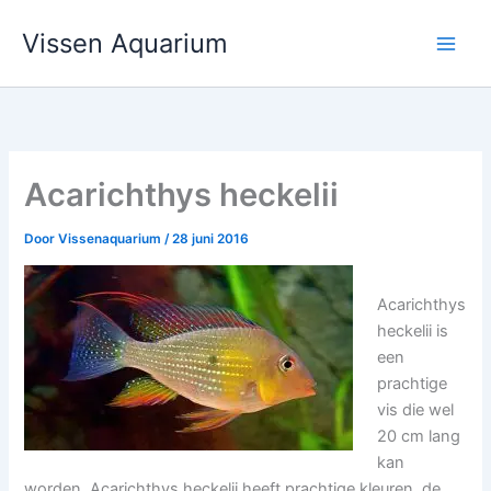
Ga
Vissen Aquarium
naar
de
inhoud
Acarichthys heckelii
Door
Vissenaquarium
/
28 juni 2016
Acarichthys
heckelii is
een
prachtige
vis die wel
20 cm lang
kan
worden. Acarichthys heckelii heeft prachtige kleuren, de