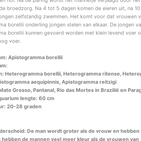
een hol. Na de paring wordt het mannetje verjaagd door het
j de broedzorg. Na 4 tot 5 dagen komen de eieren uit, na 1
jongen zelfstandig zwemmen. Het komt voor dat vrouwen 
a borellii onderling jongen stelen van elkaar. De jongen v
a borellii kunnen gevoerd worden met klein levend voer of
og voer.
am: Apistogramma borellii
am:
: Heterogramma borellii, Heterogramma ritense, Hete
istogramma aequipinnis, Apistogramma reitzigi
ato Grosso, Pantanal, Rio das Mortes in Brazilië en Para
uarium lengte: 60 cm
r: 20-28 graden
derscheid: De man wordt groter als de vrouw en hebben
k hebben de mannen veel meer kleur als de vrouwen van