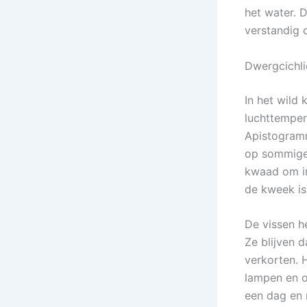
het water. 
verstandig 
Dwergcichl
In het wild 
luchttemper
Apistogramm
op sommige 
kwaad om in
de kweek is
De vissen h
Ze blijven 
verkorten. 
lampen en o
een dag en 