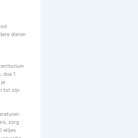
ood
dere dieren
erritorium
, dus 1
 je
tot zijn
eraturen
rs, zorg
 eitjes