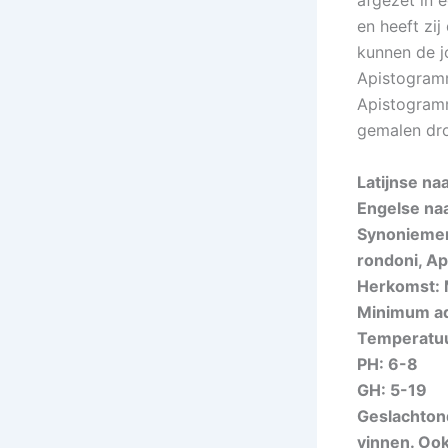
afgezet in 
en heeft zi
kunnen de 
Apistogramm
Apistogramm
gemalen dro
Latijnse na
Engelse na
Synoniemen
rondoni, Ap
Herkomst: M
Minimum aq
Temperatuu
PH: 6-8
GH: 5-19
Geslachton
vinnen. Oo