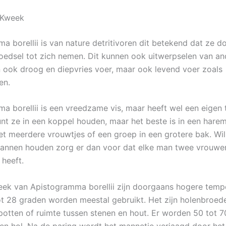
 Kweek
a borellii is van nature detritivoren dit betekend dat ze d
oedsel tot zich nemen. Dit kunnen ook uitwerpselen van an
en ook droog en diepvries voer, maar ook levend voer zoals
en.
a borellii is een vreedzame vis, maar heeft wel een eigen t
unt ze in een koppel houden, maar het beste is in een harem
t meerdere vrouwtjes of een groep in een grotere bak. Wil
nnen houden zorg er dan voor dat elke man twee vrouwen 
 heeft.
ek van Apistogramma borellii zijn doorgaans hogere temp
ot 28 graden worden meestal gebruikt. Het zijn holenbroede
otten of ruimte tussen stenen en hout. Er worden 50 tot 70