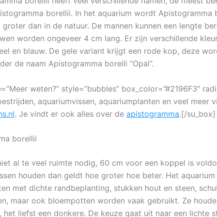
amma borellii heeft veel verschillende namen, de meest be
istogramma borellii. In het aquarium wordt Apistogramma bo
 groter dan in de natuur. De mannen kunnen een lengte ber
wen worden ongeveer 4 cm lang. Er zijn verschillende kleur
geel en blauw. De gele variant krijgt een rode kop, deze wo
der de naam Apistogramma borelli “Opal”.
le=”Meer weten?” style=”bubbles” box_color=”#2196F3″ radi
bestrijden, aquariumvissen, aquariumplanten en veel meer v
s.nl
. Je vindt er ook alles over de
apistogramma
.[/su_box]
a borellii
iet al te veel ruimte nodig, 60 cm voor een koppel is voldo
ssen houden dan geldt hoe groter hoe beter. Het aquarium 
hten met dichte randbeplanting, stukken hout en steen, schu
en, maar ook bloempotten worden vaak gebruikt. Ze houde
het liefst een donkere. De keuze gaat uit naar een lichte s