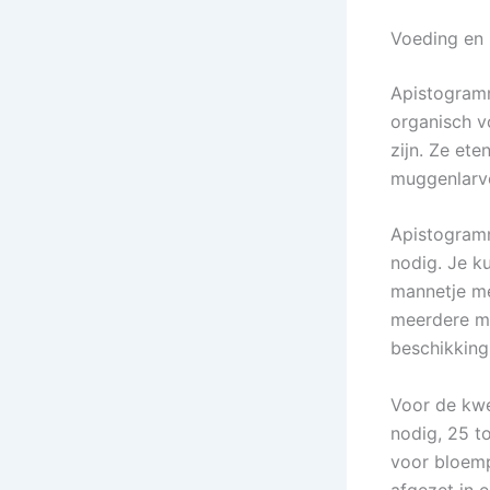
Voeding en
Apistogramm
organisch v
zijn. Ze et
muggenlarv
Apistogramm
nodig. Je k
mannetje me
meerdere ma
beschikking
Voor de kwe
nodig, 25 t
voor bloemp