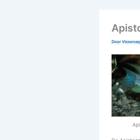
Apist
Door
Vissena
Api