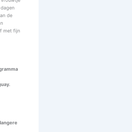
 vrouwtje
0 dagen
van de
an
 met fijn
rogramma
guay.
 langere