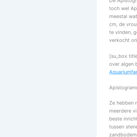
De Apistogr
toch wel Ap
meestal wat
cm, de vrou
te vinden, 
verkocht on
[su_box tit
over algen 
Aquariumfan
Apistogramm
Ze hebben n
meerdere vi
beste inric
tussen sten
zandbodem, 