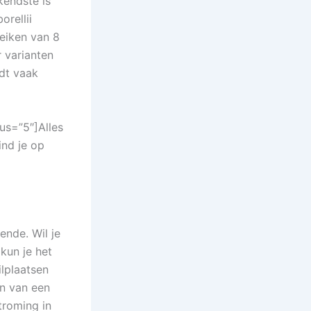
kendste is
rellii
eiken van 8
 varianten
rdt vaak
us=”5″]Alles
ind je op
ende. Wil je
kun je het
ilplaatsen
n van een
troming in