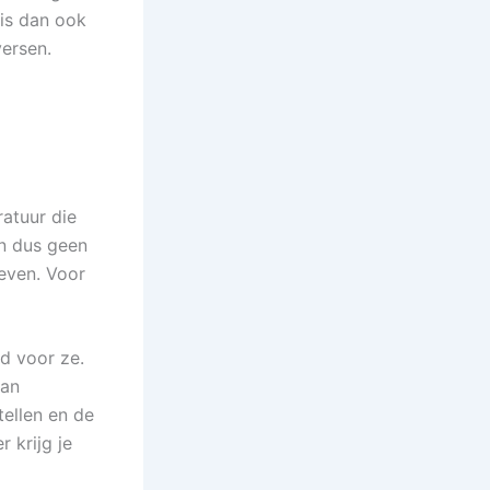
 is dan ook
ersen.
ratuur die
an dus geen
even. Voor
d voor ze.
kan
tellen en de
 krijg je