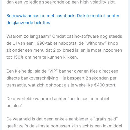
dan een volledige speelronde op een high‑volatility slot.
Betrouwbaar casino met cashback: De kille realiteit achter
de glanzende beloftes
Waarom zo langzaam? Omdat casino‑software nog steeds
de UI van een 1990‑tablet nabootst; de “withdraw” knop
zit onder een menu dat 2 px breed is, en je moet inzoomen
tot 150% om hem te kunnen klikken.
Een kleine tip: sla de “VIP” banner over en kies direct een
directe bankoverschrijving – je bespaart 2 sekonden per
transactie, wat zich ophoopt als je wekelijks €400 stort.
De onvertelde waarheid achter “beste casino mobiel
betalen”
De waarheid is dat geen enkele aanbieder je “gratis geld”
geeft; zelfs de slimste bonussen zijn slechts een lokmiddel