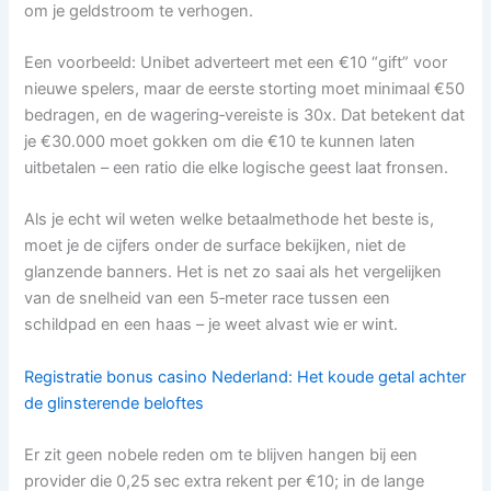
om je geldstroom te verhogen.
Een voorbeeld: Unibet adverteert met een €10 “gift” voor
nieuwe spelers, maar de eerste storting moet minimaal €50
bedragen, en de wagering‑vereiste is 30x. Dat betekent dat
je €30.000 moet gokken om die €10 te kunnen laten
uitbetalen – een ratio die elke logische geest laat fronsen.
Als je echt wil weten welke betaalmethode het beste is,
moet je de cijfers onder de surface bekijken, niet de
glanzende banners. Het is net zo saai als het vergelijken
van de snelheid van een 5‑meter race tussen een
schildpad en een haas – je weet alvast wie er wint.
Registratie bonus casino Nederland: Het koude getal achter
de glinsterende beloftes
Er zit geen nobele reden om te blijven hangen bij een
provider die 0,25 sec extra rekent per €10; in de lange