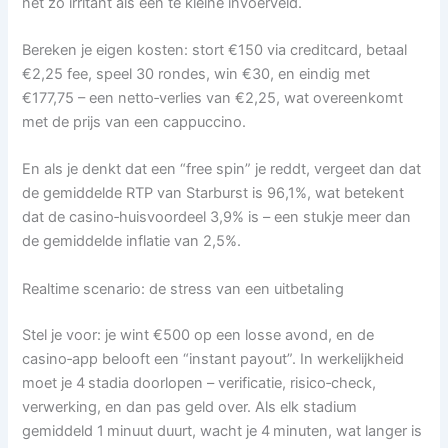
net zo irritant als een te kleine invoerveld.
Bereken je eigen kosten: stort €150 via creditcard, betaal
€2,25 fee, speel 30 rondes, win €30, en eindig met
€177,75 – een netto‑verlies van €2,25, wat overeenkomt
met de prijs van een cappuccino.
En als je denkt dat een “free spin” je reddt, vergeet dan dat
de gemiddelde RTP van Starburst is 96,1%, wat betekent
dat de casino‑huisvoordeel 3,9% is – een stukje meer dan
de gemiddelde inflatie van 2,5%.
Realtime scenario: de stress van een uitbetaling
Stel je voor: je wint €500 op een losse avond, en de
casino‑app belooft een “instant payout”. In werkelijkheid
moet je 4 stadia doorlopen – verificatie, risico‑check,
verwerking, en dan pas geld over. Als elk stadium
gemiddeld 1 minuut duurt, wacht je 4 minuten, wat langer is