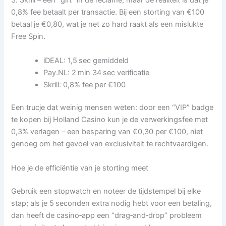
3. Skrill – een “gift” in de reclame, maar de realiteit is dat je
0,8% fee betaalt per transactie. Bij een storting van €100
betaal je €0,80, wat je net zo hard raakt als een mislukte
Free Spin.
iDEAL: 1,5 sec gemiddeld
Pay.NL: 2 min 34 sec verificatie
Skrill: 0,8% fee per €100
Een trucje dat weinig mensen weten: door een “VIP” badge
te kopen bij Holland Casino kun je de verwerkingsfee met
0,3% verlagen – een besparing van €0,30 per €100, niet
genoeg om het gevoel van exclusiviteit te rechtvaardigen.
Hoe je de efficiëntie van je storting meet
Gebruik een stopwatch en noteer de tijdstempel bij elke
stap; als je 5 seconden extra nodig hebt voor een betaling,
dan heeft de casino‑app een “drag‑and‑drop” probleem