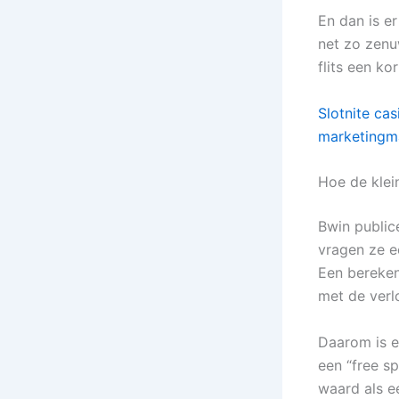
En dan is e
net zo zenu
flits een ko
Slotnite ca
marketingm
Hoe de klei
Bwin publice
vragen ze e
Een bereken
met de verl
Daarom is e
een “free sp
waard als ee