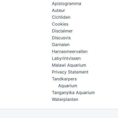
Apistogramma
Auteur
Cichliden
Cookies
Disclaimer
Discusvis
Garnalen
Harnasmeervallen
Labyrintvissen
Malawi Aquarium
Privacy Statement
Tandkarpers
Aquarium
Tanganyika Aquarium
Waterplanten