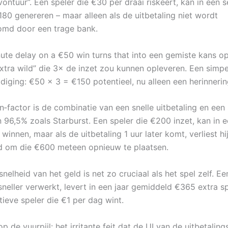
vontuur”. Een speler die €30 per draai riskeert, kan in één 
180 genereren – maar alleen als de uitbetaling niet wordt
md door een trage bank.
ute delay on a €50 win turns that into een gemiste kans o
xtra wild” die 3× de inzet zou kunnen opleveren. Een simpe
diging: €50 × 3 = €150 potentieel, nu alleen een herinnerin
n‑factor is de combinatie van een snelle uitbetaling en een
 96,5% zoals Starburst. Een speler die €200 inzet, kan in 
innen, maar als de uitbetaling 1 uur later komt, verliest hi
d om die €600 meteen opnieuw te plaatsen.
nelheid van het geld is net zo cruciaal als het spel zelf. E
sneller verwerkt, levert in een jaar gemiddeld €365 extra s
tieve speler die €1 per dag wint.
op de vuurpijl: het irritante feit dat de UI van de uitbetali