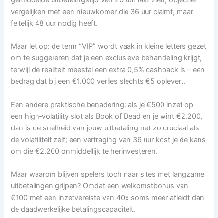
gemiddelde uitbetalingstijd van 20 uur laat zien, objectief
vergelijken met een nieuwkomer die 36 uur claimt, maar
feitelijk 48 uur nodig heeft.
Maar let op: de term “VIP” wordt vaak in kleine letters gezet
om te suggereren dat je een exclusieve behandeling krijgt,
terwijl de realiteit meestal een extra 0,5% cashback is – een
bedrag dat bij een €1.000 verlies slechts €5 oplevert.
Een andere praktische benadering: als je €500 inzet op
een high‑volatility slot als Book of Dead en je wint €2.200,
dan is de snelheid van jouw uitbetaling net zo cruciaal als
de volatiliteit zelf; een vertraging van 36 uur kost je de kans
om die €2.200 onmiddellijk te herinvesteren.
Maar waarom blijven spelers toch naar sites met langzame
uitbetalingen grijpen? Omdat een welkomstbonus van
€100 met een inzetvereiste van 40x soms meer afleidt dan
de daadwerkelijke betalingscapaciteit.