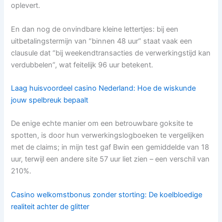
oplevert.
En dan nog de onvindbare kleine lettertjes: bij een
uitbetalingstermijn van “binnen 48 uur” staat vaak een
clausule dat “bij weekendtransacties de verwerkingstijd kan
verdubbelen”, wat feitelijk 96 uur betekent.
Laag huisvoordeel casino Nederland: Hoe de wiskunde
jouw spelbreuk bepaalt
De enige echte manier om een betrouwbare goksite te
spotten, is door hun verwerkingslogboeken te vergelijken
met de claims; in mijn test gaf Bwin een gemiddelde van 18
uur, terwijl een andere site 57 uur liet zien – een verschil van
210%.
Casino welkomstbonus zonder storting: De koelbloedige
realiteit achter de glitter