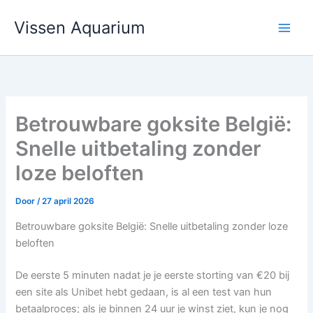
Ga
Vissen Aquarium
naar
de
inhoud
Betrouwbare goksite België:
Snelle uitbetaling zonder
loze beloften
Door
/
27 april 2026
Betrouwbare goksite België: Snelle uitbetaling zonder loze
beloften
De eerste 5 minuten nadat je je eerste storting van €20 bij
een site als Unibet hebt gedaan, is al een test van hun
betaalproces; als je binnen 24 uur je winst ziet, kun je nog