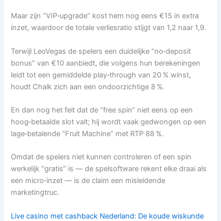
Maar zijn “VIP‑upgrade” kost hem nog eens €15 in extra
inzet, waardoor de totale verliesratio stijgt van 1,2 naar 1,9.
Terwijl LeoVegas de spelers een duidelijke “no‑deposit
bonus” van €10 aanbiedt, die volgens hun berekeningen
leidt tot een gemiddelde play‑through van 20 % winst,
houdt Chalk zich aan een ondoorzichtige 8 %.
En dan nog het feit dat de “free spin” niet eens op een
hoog‑betaalde slot valt; hij wordt vaak gedwongen op een
lage‑betalende “Fruit Machine” met RTP 88 %.
Omdat de spelers niet kunnen controleren of een spin
werkelijk “gratis” is — de spelsoftware rekent elke draai als
een micro‑inzet — is de claim een misleidende
marketingtruc.
Live casino met cashback Nederland: De koude wiskunde