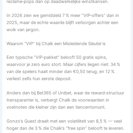
reclame‑pops dan op daadwerkelijke winstkansen.
In 2026 zien we gemiddeld 7 % meer “VIP‑offers” dan in
2025, maar de echte waarde blijft verborgen achter een
wolk van jargon.
Waarom “VIP” bij Chalk een Misleidende Sleutel is
Een typische “VIP‑pakket” belooft 50 gratis spins,
waarvoor je zero euro stort. Maar cijfers liegen niet: 34 %
van die spelers haalt minder dan €0,50 terug, en 12 %
verliest zelfs hun eerste deposit.
Anders dan bij Bet365 of Unibet, waar de reward‑structuur
transparanter is, verbergt Chalk de voorwaarden in
voetnoten die kleiner zijn dan een tiencentsmunt.
Gonzo’s Quest draait met een volatiliteit van 8,5 % — veel
hoger dan de 3 % die Chalk’s “free spin” belooft te leveren.