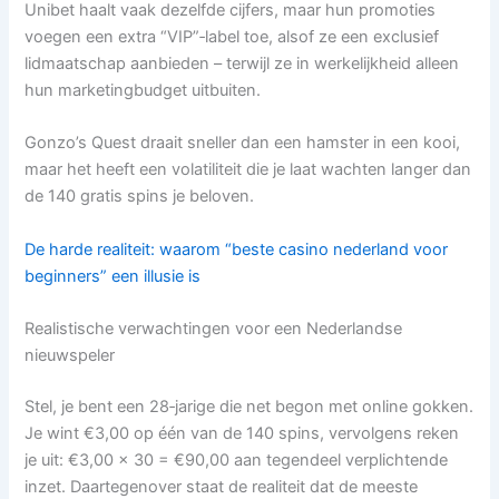
Unibet haalt vaak dezelfde cijfers, maar hun promoties
voegen een extra “VIP”‑label toe, alsof ze een exclusief
lidmaatschap aanbieden – terwijl ze in werkelijkheid alleen
hun marketingbudget uitbuiten.
Gonzo’s Quest draait sneller dan een hamster in een kooi,
maar het heeft een volatiliteit die je laat wachten langer dan
de 140 gratis spins je beloven.
De harde realiteit: waarom “beste casino nederland voor
beginners” een illusie is
Realistische verwachtingen voor een Nederlandse
nieuwspeler
Stel, je bent een 28‑jarige die net begon met online gokken.
Je wint €3,00 op één van de 140 spins, vervolgens reken
je uit: €3,00 × 30 = €90,00 aan tegendeel verplichtende
inzet. Daartegenover staat de realiteit dat de meeste