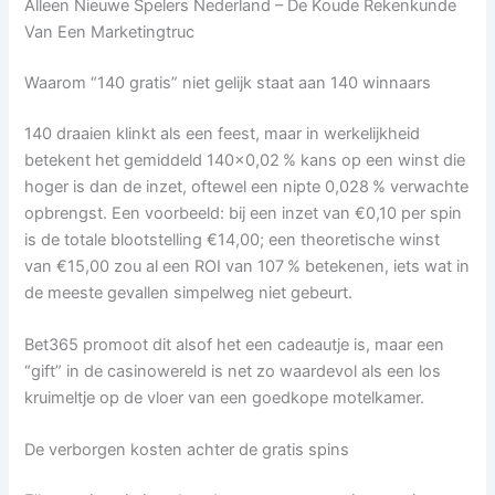
Alleen Nieuwe Spelers Nederland – De Koude Rekenkunde
Van Een Marketingtruc
Waarom “140 gratis” niet gelijk staat aan 140 winnaars
140 draaien klinkt als een feest, maar in werkelijkheid
betekent het gemiddeld 140×0,02 % kans op een winst die
hoger is dan de inzet, oftewel een nipte 0,028 % verwachte
opbrengst. Een voorbeeld: bij een inzet van €0,10 per spin
is de totale blootstelling €14,00; een theoretische winst
van €15,00 zou al een ROI van 107 % betekenen, iets wat in
de meeste gevallen simpelweg niet gebeurt.
Bet365 promoot dit alsof het een cadeautje is, maar een
“gift” in de casinowereld is net zo waardevol als een los
kruimeltje op de vloer van een goedkope motelkamer.
De verborgen kosten achter de gratis spins