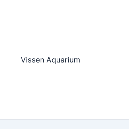
Ga
naar
de
inhoud
Vissen Aquarium