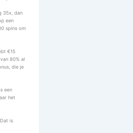
g 35x, dan
 op een
200 spins om
ebt €15
 van 80% al
nus, die je
ls een
aar het
 Dat is