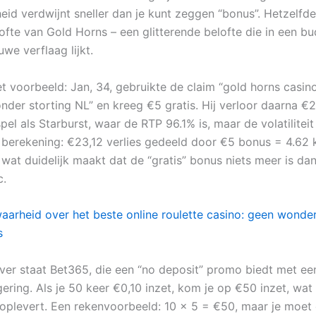
heid verdwijnt sneller dan je kunt zeggen “bonus”. Hetzelfd
lofte van Gold Horns – een glitterende belofte die in een b
we verflaag lijkt.
t voorbeeld: Jan, 34, gebruikte de claim “gold horns casino
nder storting NL” en kreeg €5 gratis. Hij verloor daarna €2
spel als Starburst, waar de RTP 96.1% is, maar de volatiliteit
berekening: €23,12 verlies gedeeld door €5 bonus = 4.62 
, wat duidelijk maakt dat de “gratis” bonus niets meer is da
c.
waarheid over het beste online roulette casino: geen wonde
s
er staat Bet365, die een “no deposit” promo biedt met ee
ring. Als je 50 keer €0,10 inzet, kom je op €50 inzet, wat 
oplevert. Een rekenvoorbeeld: 10 x 5 = €50, maar je moet 