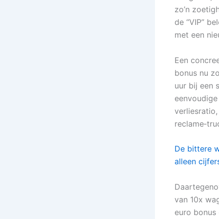
zo’n zoetig
de “VIP” be
met een nieu
Een concree
bonus nu zo
uur bij een 
eenvoudige 
verliesratio
reclame‑tru
De bittere 
alleen cijfer
Daartegenov
van 10x wage
euro bonus 