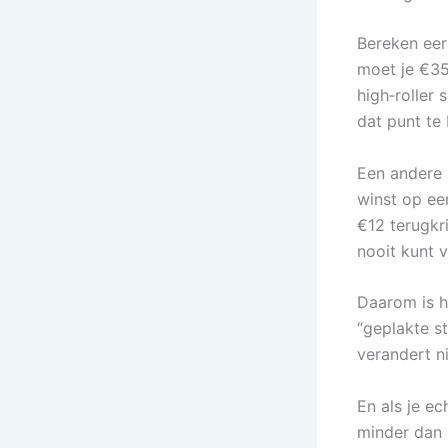
Bereken eer
moet je €35
high‑roller
dat punt te 
Een andere b
winst op ee
€12 terugkri
nooit kunt v
Daarom is h
“geplakte s
verandert ni
En als je ec
minder dan 