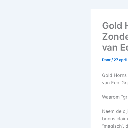
Gold 
Zonde
van Ee
Door
/
27 april
Gold Horns 
van Een ‘Gra
Waarom “grat
Neem de cij
bonus claime
“magisch”, d