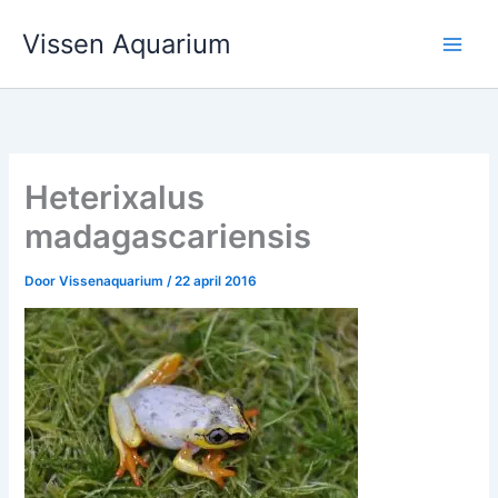
Ga
Vissen Aquarium
naar
de
inhoud
Heterixalus
madagascariensis
Door
Vissenaquarium
/
22 april 2016