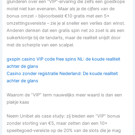
glunderen over een “VIP”‑ervaring die zelfs een goedkope
motel niet kan evenaren. Maar als je de cijfers van de
bonus omzet – bijvoorbeeld €10 gratis met een 5×
omzettingsvereiste – zie je al sneller een verlies dan winst.
Anderen denken dat een gratis spin net zo zoet is als een
suikerklontje bij de tandarts, maar de realiteit snijdt door
met de scherpte van een scalpel.
gxspin casino VIP code free spins NL: de koude realiteit
achter de glans
Casino zonder registratie Nederland: De koude realiteit
achter de glans
Waarom de “VIP” term nauwelijks meer waard is dan een
plakje kaas
Neem Unibet als case study: zij bieden een “VIP” bonus
zonder storting van €5, maar zetten dan een 10×
speeltegoed‑vereiste op de 20% van de slots die je mag