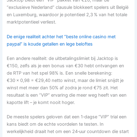
Jacktop biedt een “VIP” pakket van €20, maar de
“exclusieve Nederland” clausule blokkeert spelers uit België
en Luxemburg, waardoor je potentieel 2,3 % van het totale
marktpotentieel verliest.
De enige realiteit achter het “beste online casino met
paypal” is koude getallen en lege beloftes
Een andere realiteit: de uitbetalingslimiet bij Jacktop is
€150, zelfs als je een bonus van €30 hebt ontvangen en
de RTP van het spel 98% is. Een snelle berekening:
€30 × 0,98 = €29,40 netto winst, maar de limiet snijdt je
winst met meer dan 50% af zodra je rond €75 zit. Het
resultaat is een “VIP” ervaring die meer weg heeft van een
kapotte lift – je komt nooit hoger.
De meeste spelers geloven dat een 1‑dagse “VIP” trial een
kans biedt om de echte voordelen te testen. In
werkelijkheid draait het om een 24‑uur countdown die start