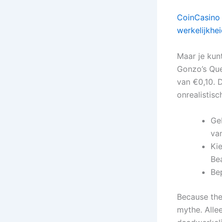
CoinCasino 
werkelijkhe
Maar je kunt
Gonzo’s Que
van €0,10. 
onrealistis
Geb
va
Ki
Be
Bep
Because the
mythe. Alle