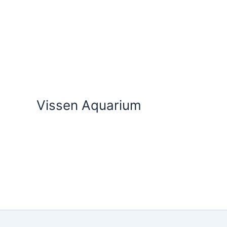
Ga
naar
de
inhoud
Vissen Aquarium