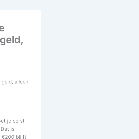
e
geld,
geld, alleen
t je eerst
Dat is
€200 blijft.