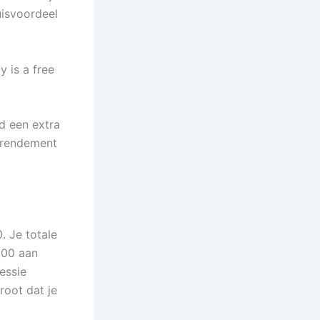
uisvoordeel
y is a free
d een extra
 rendement
. Je totale
000 aan
sessie
root dat je