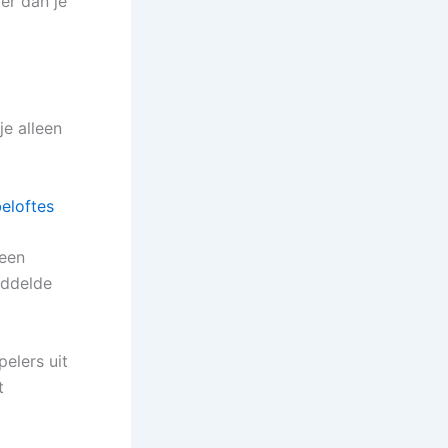
ler dan je
je alleen
beloftes
 een
iddelde
pelers uit
t