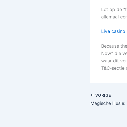
Let op de “f
allemaal ee
Live casino 
Because the
Now” die ve
waar dit ver
T&C‑sectie d
VORIGE