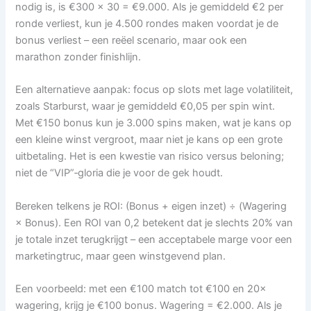
nodig is, is €300 × 30 = €9.000. Als je gemiddeld €2 per
ronde verliest, kun je 4.500 rondes maken voordat je de
bonus verliest – een reëel scenario, maar ook een
marathon zonder finishlijn.
Een alternatieve aanpak: focus op slots met lage volatiliteit,
zoals Starburst, waar je gemiddeld €0,05 per spin wint.
Met €150 bonus kun je 3.000 spins maken, wat je kans op
een kleine winst vergroot, maar niet je kans op een grote
uitbetaling. Het is een kwestie van risico versus beloning;
niet de “VIP”‑gloria die je voor de gek houdt.
Bereken telkens je ROI: (Bonus + eigen inzet) ÷ (Wagering
× Bonus). Een ROI van 0,2 betekent dat je slechts 20% van
je totale inzet terugkrijgt – een acceptabele marge voor een
marketingtruc, maar geen winstgevend plan.
Een voorbeeld: met een €100 match tot €100 en 20×
wagering, krijg je €100 bonus. Wagering = €2.000. Als je