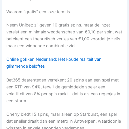
Waarom “gratis” een loze term is
Neem Unibet: zij geven 10 gratis spins, maar de inzet
vereist een minimale weddenschap van €0,10 per spin, wat
betekent een theoretisch verlies van €1,00 voordat je zelfs
maar een winnende combinatie ziet.
Online gokken Nederland: Het koude realiteit van
glimmende beloftes
Bet365 daarentegen verrekent 20 spins aan een spel met
een RTP van 94%, terwijl de gemiddelde speler een
volatiliteit van 8% per spin raakt – dat is als een regenjas in
een storm.
Cherry biedt 15 spins, maar alleen op Starburst, een spel
dat sneller draait dan een metro in Antwerpen, waardoor je
winsten in enkele seconden verdampen.