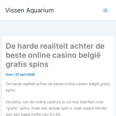
Ga
Vissen Aquarium
naar
de
inhoud
De harde realiteit achter de
beste online casino belgië
gratis spins
Door
/
27 april 2026
De harde realiteit achter de beste online casino belgië gratis
spins
De lobby van de online casino’s is vol met beloften over
“gratis” spins, maar een enkele spin is vaak waard minder
dan een bakje koffie van €2,50.