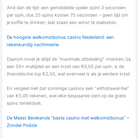
And dan de tijd: een gemiddelde speler spint 3 seconden
per spin, dus 25 spins kosten 75 seconden – geen tijd om
je koffie te drinken, laat staan een winst te realiseren.
De hoogste welkomstbonus casino Nederland: een
rekenkundig nachtmerrie
Daarom moet je altijd de “maximale uitbetaling” checken; bij
een 50× multiplier en een inzet van €0,05 per spin, is de
theoretische top €2,50, wat evenveel is als je eerdere inzet.
En vergeet niet dat sommige casinos een “withdrawal‑fee”
van €5,00 rekenen, wat elke bespaarde cent op de gratis
spins tenietdoet.
De Meest Berekende “beste casino met welkomstbonus” –
Zonder Poëzie