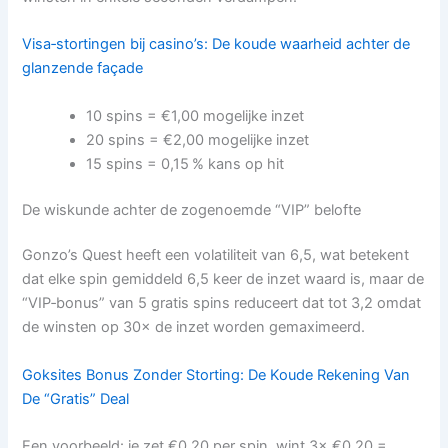
Visa‑stortingen bij casino’s: De koude waarheid achter de
glanzende façade
10 spins = €1,00 mogelijke inzet
20 spins = €2,00 mogelijke inzet
15 spins = 0,15 % kans op hit
De wiskunde achter de zogenoemde “VIP” belofte
Gonzo’s Quest heeft een volatiliteit van 6,5, wat betekent
dat elke spin gemiddeld 6,5 keer de inzet waard is, maar de
“VIP‑bonus” van 5 gratis spins reduceert dat tot 3,2 omdat
de winsten op 30× de inzet worden gemaximeerd.
Goksites Bonus Zonder Storting: De Koude Rekening Van
De “Gratis” Deal
Een voorbeeld: je zet €0,20 per spin, wint 3× €0,20 =