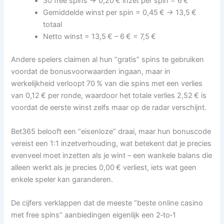
30 free spins → 0,20 € inzet per spin = 6 €
Gemiddelde winst per spin = 0,45 € → 13,5 €
totaal
Netto winst = 13,5 € – 6 € = 7,5 €
Andere spelers claimen al hun “gratis” spins te gebruiken
voordat de bonusvoorwaarden ingaan, maar in
werkelijkheid verloopt 70 % van die spins met een verlies
van 0,12 € per ronde, waardoor het totale verlies 2,52 € is
voordat de eerste winst zelfs maar op de radar verschijnt.
Bet365 belooft een “eisenloze” draai, maar hun bonuscode
vereist een 1:1 inzetverhouding, wat betekent dat je precies
evenveel moet inzetten als je wint – een wankele balans die
alleen werkt als je precies 0,00 € verliest, iets wat geen
enkele speler kan garanderen.
De cijfers verklappen dat de meeste “beste online casino
met free spins” aanbiedingen eigenlijk een 2‑to‑1