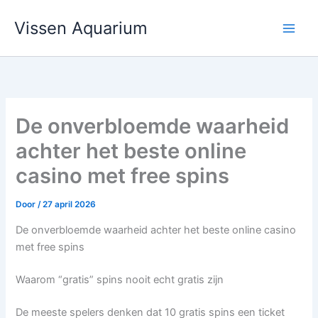
Ga
Vissen Aquarium
naar
de
inhoud
De onverbloemde waarheid
achter het beste online
casino met free spins
Door
/
27 april 2026
De onverbloemde waarheid achter het beste online casino
met free spins
Waarom “gratis” spins nooit echt gratis zijn
De meeste spelers denken dat 10 gratis spins een ticket