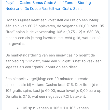
Playfast Casino Bonus Code Actief Zonder Storting
Nederland: De Koude Realiteit van Gratis Spins
Gonzo’s Quest heeft een volatiliteit die lijkt op een loterij:
één spin kan €0,75 opleveren, de volgende €0,00. Met 105
“free” spins is de verwachting 105 × (0,75 ÷ 2) ≈ €39,38,
maar alleen als je mag inzetten met echt geld, wat hier niet
het geval is.
De marketingafdeling van een nieuw casino noemt de
aanbieding “VIP‑gift”, maar een VIP‑gift is net zo vaak een
lege tas als een “gratis” donut op een dieet.
Een simpele vergelijking: een 20‑minuten durende
speel‑sessie bij Holland Casino kost €15. Dezelfde tijd met
105 gratis spins kost je €0,00, maar levert je 0,00 euro op.
De ratio is 0:15, wat een negatieve ROI betekent.
105 spin‑kansen = 105 × 1 = 105 kansen