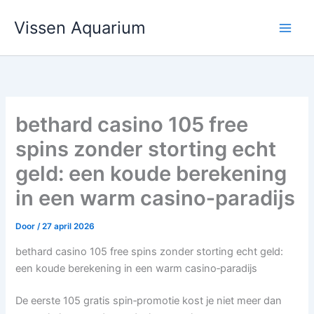
Ga
Vissen Aquarium
naar
de
inhoud
bethard casino 105 free
spins zonder storting echt
geld: een koude berekening
in een warm casino‑paradijs
Door
/
27 april 2026
bethard casino 105 free spins zonder storting echt geld:
een koude berekening in een warm casino‑paradijs
De eerste 105 gratis spin‑promotie kost je niet meer dan