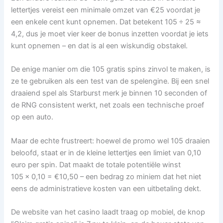
lettertjes vereist een minimale omzet van €25 voordat je
een enkele cent kunt opnemen. Dat betekent 105 ÷ 25 ≈
4,2, dus je moet vier keer de bonus inzetten voordat je iets
kunt opnemen – en dat is al een wiskundig obstakel.
De enige manier om die 105 gratis spins zinvol te maken, is
ze te gebruiken als een test van de spelengine. Bij een snel
draaiend spel als Starburst merk je binnen 10 seconden of
de RNG consistent werkt, net zoals een technische proef
op een auto.
Maar de echte frustreert: hoewel de promo wel 105 draaien
beloofd, staat er in de kleine lettertjes een limiet van 0,10
euro per spin. Dat maakt de totale potentiële winst
105 × 0,10 = €10,50 – een bedrag zo miniem dat het niet
eens de administratieve kosten van een uitbetaling dekt.
De website van het casino laadt traag op mobiel, de knop