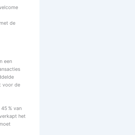
“welcome
 met de
an een
ransacties
ddelde
t voor de
t 45 % van
 verkapt het
 moet