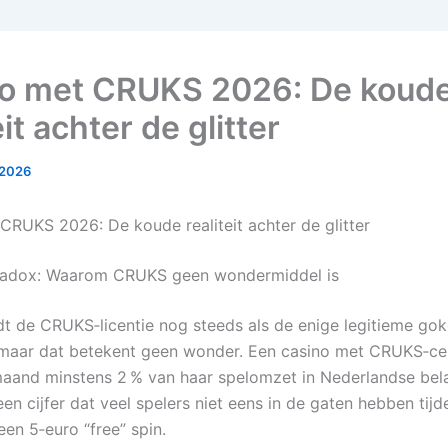
o met CRUKS 2026: De koud
eit achter de glitter
 2026
CRUKS 2026: De koude realiteit achter de glitter
aradox: Waarom CRUKS geen wondermiddel is
dt de CRUKS‑licentie nog steeds als de enige legitieme gok
maar dat betekent geen wonder. Een casino met CRUKS‑cer
aand minstens 2 % van haar spelomzet in Nederlandse bel
en cijfer dat veel spelers niet eens in de gaten hebben tijd
en 5‑euro “free” spin.