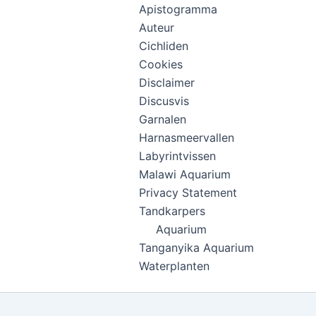
Apistogramma
Auteur
Cichliden
Cookies
Disclaimer
Discusvis
Garnalen
Harnasmeervallen
Labyrintvissen
Malawi Aquarium
Privacy Statement
Tandkarpers
Aquarium
Tanganyika Aquarium
Waterplanten