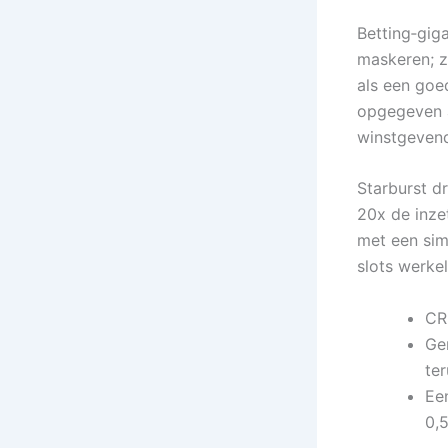
Betting‑gig
maskeren; z
als een goe
opgegeven a
winstgevend
Starburst dr
20x de inze
met een sim
slots werkeli
CR
Ge
ter
Ee
0,