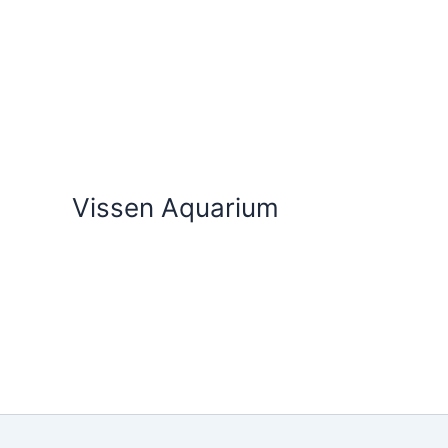
Ga
naar
de
inhoud
Vissen Aquarium