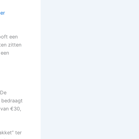
der
ooft een
en zitten
 een
 De
g bedraagt
 van €30,
akket” ter