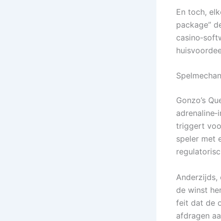
En toch, el
package” de
casino‑soft
huisvoordee
Spelmechani
Gonzo’s Ques
adrenaline‑i
triggert vo
speler met 
regulatorisc
Anderzijds,
de winst he
feit dat de
afdragen aa