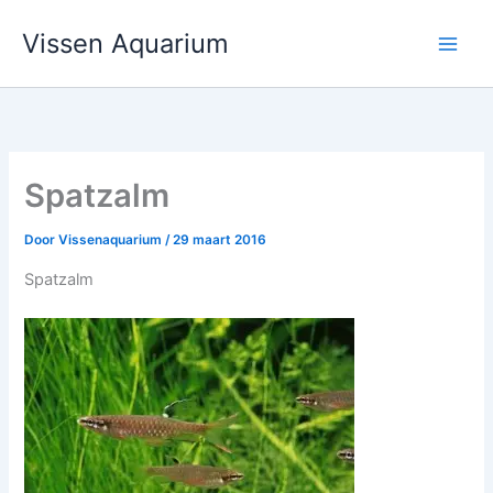
Ga
Vissen Aquarium
naar
de
inhoud
Spatzalm
Door
Vissenaquarium
/
29 maart 2016
Spatzalm