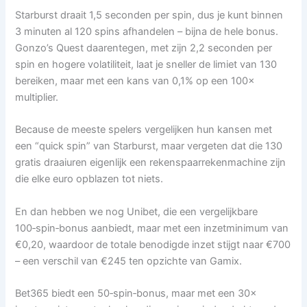
Starburst draait 1,5 seconden per spin, dus je kunt binnen
3 minuten al 120 spins afhandelen – bijna de hele bonus.
Gonzo’s Quest daarentegen, met zijn 2,2 seconden per
spin en hogere volatiliteit, laat je sneller de limiet van 130
bereiken, maar met een kans van 0,1% op een 100×
multiplier.
Because de meeste spelers vergelijken hun kansen met
een “quick spin” van Starburst, maar vergeten dat die 130
gratis draaiuren eigenlijk een rekenspaarrekenmachine zijn
die elke euro opblazen tot niets.
En dan hebben we nog Unibet, die een vergelijkbare
100‑spin‑bonus aanbiedt, maar met een inzetminimum van
€0,20, waardoor de totale benodigde inzet stijgt naar €700
– een verschil van €245 ten opzichte van Gamix.
Bet365 biedt een 50‑spin‑bonus, maar met een 30×