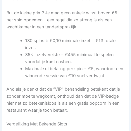
But de kleine print? Je mag geen enkele winst boven €5
per spin opnemen – een regel die zo streng is als een
wachtkamer in een tandartspraktijk.
130 spins × €0,10 minimale inzet = €13 totale
inzet.
35× inzetvereiste = €455 minimaal te spelen
voordat je kunt cashen.
Maximale uitbetaling per spin = €5, waardoor een
winnende sessie van €10 snel verdwijnt.
And als je denkt dat de “VIP” behandeling betekent dat je
zonder moeite wegkomt, onthoud dan dat de VIP‑badge
hier net zo betekenisloos is als een gratis popcorn in een
restaurant waar je toch betaalt.
Vergelijking Met Bekende Slots