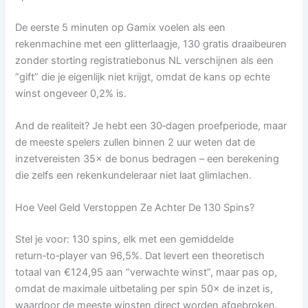
De eerste 5 minuten op Gamix voelen als een
rekenmachine met een glitterlaagje, 130 gratis draaibeuren
zonder storting registratiebonus NL verschijnen als een
“gift” die je eigenlijk niet krijgt, omdat de kans op echte
winst ongeveer 0,2% is.
And de realiteit? Je hebt een 30‑dagen proefperiode, maar
de meeste spelers zullen binnen 2 uur weten dat de
inzetvereisten 35× de bonus bedragen – een berekening
die zelfs een rekenkundeleraar niet laat glimlachen.
Hoe Veel Geld Verstoppen Ze Achter De 130 Spins?
Stel je voor: 130 spins, elk met een gemiddelde
return‑to‑player van 96,5%. Dat levert een theoretisch
totaal van €124,95 aan “verwachte winst”, maar pas op,
omdat de maximale uitbetaling per spin 50× de inzet is,
waardoor de meeste winsten direct worden afgebroken.