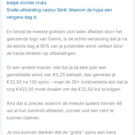
belgie zonder cruks
Snelle uitbetaling casino Skrill: Waarom de hype een
vergane dag is
En terwijl de meeste gokkers zich laten afleiden door het
glanzende logo van Gamix, is de echte verrassing dat je na
de eerste dag al 85% van je potentiële winst verliest door
de harde limieten op uitbetalingen.
Or een andere manier: stel dat je bij elke spin een
gemiddelde winst van €0,25 behaalt, dan genereer je
€32,50 na 130 spins – maar de 35× inzetvereiste eist dat je
nog €422,50 moet draaien om die €32,50 los te krijgen.
And dat is precies waarom de meeste spelers binnen 48
uur al hun bankroll uitblazen, zonder ooit een cent te
kunnen claimen.
Je zou kunnen denken dat de “gratis” spins een kans