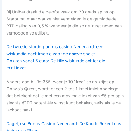
Bij Unibet draait die belofte vaak om 20 gratis spins op
Starburst, maar wat ze niet vermelden is de gemiddelde
RTP‑daling van 0,5 % wanneer je die spins inzet tegen een
verhoogde volatiliteit.
De tweede storting bonus casino Nederland: een
wiskundig nachtmerrie voor de naïeve speler
Gokken vanaf 5 euro: De kille wiskunde achter die
mini‑inzet
Anders dan bij Bet365, waar je 10 “free” spins krijgt op
Gonzo’s Quest, wordt er een 2‑tot‑1 inzetlimiet opgelegd;
dat betekent dat je met een maximale inzet van €5 per spin
slechts €100 potentiële winst kunt behalen, zelfs als je de
jackpot raakt.
Dagelijkse Bonus Casino Nederland: De Koude Rekenkunst
Achter de Glans