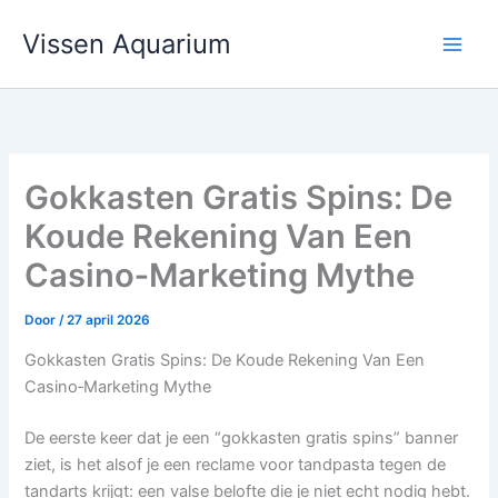
Ga
Vissen Aquarium
naar
de
inhoud
Gokkasten Gratis Spins: De
Koude Rekening Van Een
Casino‑Marketing Mythe
Door
/
27 april 2026
Gokkasten Gratis Spins: De Koude Rekening Van Een
Casino‑Marketing Mythe
De eerste keer dat je een “gokkasten gratis spins” banner
ziet, is het alsof je een reclame voor tandpasta tegen de
tandarts krijgt: een valse belofte die je niet echt nodig hebt.