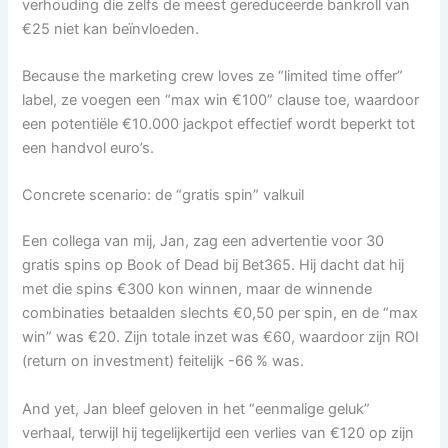
verhouding die zelfs de meest gereduceerde bankroll van
€25 niet kan beïnvloeden.
Because the marketing crew loves ze “limited time offer”
label, ze voegen een “max win €100” clause toe, waardoor
een potentiële €10.000 jackpot effectief wordt beperkt tot
een handvol euro’s.
Concrete scenario: de “gratis spin” valkuil
Een collega van mij, Jan, zag een advertentie voor 30
gratis spins op Book of Dead bij Bet365. Hij dacht dat hij
met die spins €300 kon winnen, maar de winnende
combinaties betaalden slechts €0,50 per spin, en de “max
win” was €20. Zijn totale inzet was €60, waardoor zijn ROI
(return on investment) feitelijk -66 % was.
And yet, Jan bleef geloven in het “eenmalige geluk”
verhaal, terwijl hij tegelijkertijd een verlies van €120 op zijn