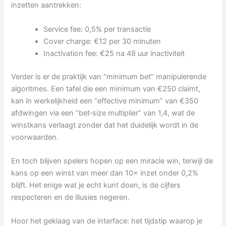
inzetten aantrekken:
Service fee: 0,5% per transactie
Cover charge: €12 per 30 minuten
Inactivation fee: €25 na 48 uur inactiviteit
Verder is er de praktijk van “minimum bet” manipulerende
algoritmes. Een tafel die een minimum van €250 claimt,
kan in werkelijkheid een “effective minimum” van €350
afdwingen via een “bet‑size multiplier” van 1,4, wat de
winstkans verlaagt zonder dat het duidelijk wordt in de
voorwaarden.
En toch blijven spelers hopen op een miracle win, terwijl de
kans op een winst van meer dan 10× inzet onder 0,2%
blijft. Het enige wat je echt kunt doen, is de cijfers
respecteren en de illusies negeren.
Hoor het geklaag van de interface: het tijdstip waarop je