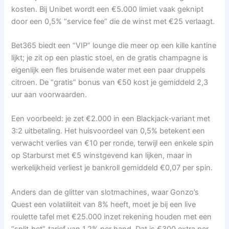
kosten. Bij Unibet wordt een €5.000 limiet vaak geknipt
door een 0,5% “service fee” die de winst met €25 verlaagt.
Bet365 biedt een “VIP” lounge die meer op een kille kantine
lijkt; je zit op een plastic stoel, en de gratis champagne is
eigenlijk een fles bruisende water met een paar druppels
citroen. De “gratis” bonus van €50 kost je gemiddeld 2,3
uur aan voorwaarden.
Een voorbeeld: je zet €2.000 in een Blackjack‑variant met
3:2 uitbetaling. Het huisvoordeel van 0,5% betekent een
verwacht verlies van €10 per ronde, terwijl een enkele spin
op Starburst met €5 winstgevend kan lijken, maar in
werkelijkheid verliest je bankroll gemiddeld €0,07 per spin.
Anders dan de glitter van slotmachines, waar Gonzo’s
Quest een volatiliteit van 8% heeft, moet je bij een live
roulette tafel met €25.000 inzet rekening houden met een
“split‑bet”‑tarief van 1,2% per hand. Dat is €300 extra per