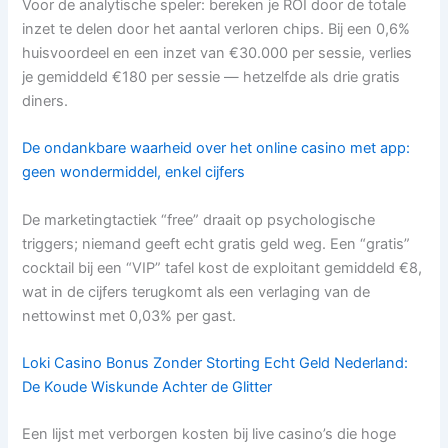
Voor de analytische speler: bereken je ROI door de totale
inzet te delen door het aantal verloren chips. Bij een 0,6%
huisvoordeel en een inzet van €30.000 per sessie, verlies
je gemiddeld €180 per sessie — hetzelfde als drie gratis
diners.
De ondankbare waarheid over het online casino met app:
geen wondermiddel, enkel cijfers
De marketingtactiek “free” draait op psychologische
triggers; niemand geeft echt gratis geld weg. Een “gratis”
cocktail bij een “VIP” tafel kost de exploitant gemiddeld €8,
wat in de cijfers terugkomt als een verlaging van de
nettowinst met 0,03% per gast.
Loki Casino Bonus Zonder Storting Echt Geld Nederland:
De Koude Wiskunde Achter de Glitter
Een lijst met verborgen kosten bij live casino’s die hoge