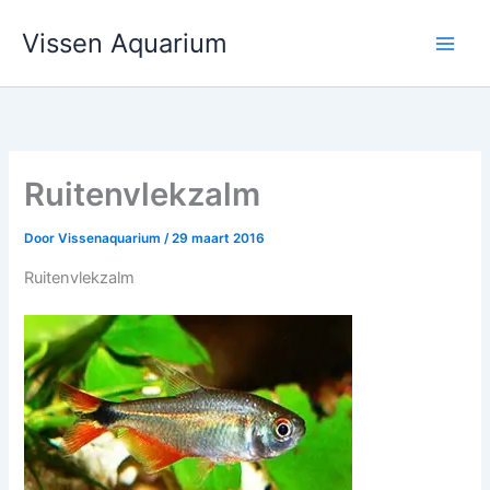
Ga
Vissen Aquarium
naar
de
inhoud
Ruitenvlekzalm
Door
Vissenaquarium
/
29 maart 2016
Ruitenvlekzalm