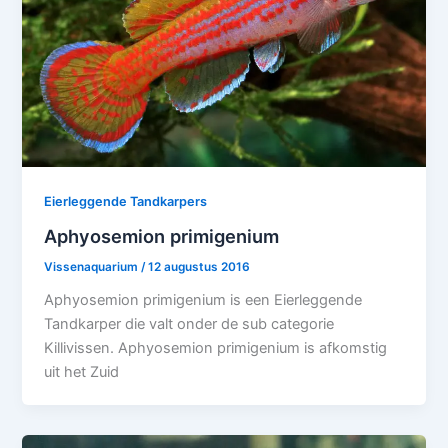
Eierleggende Tandkarpers
Aphyosemion primigenium
Vissenaquarium
/
12 augustus 2016
Aphyosemion primigenium is een Eierleggende
Tandkarper die valt onder de sub categorie
Killivissen. Aphyosemion primigenium is afkomstig
uit het Zuid