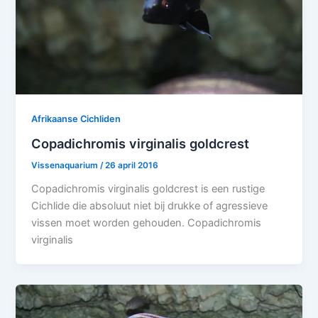
Afrikaanse Cichliden
Copadichromis virginalis goldcrest
Vissenaquarium
/
26 april 2016
Copadichromis virginalis goldcrest is een rustige
Cichlide die absoluut niet bij drukke of agressieve
vissen moet worden gehouden. Copadichromis
virginalis