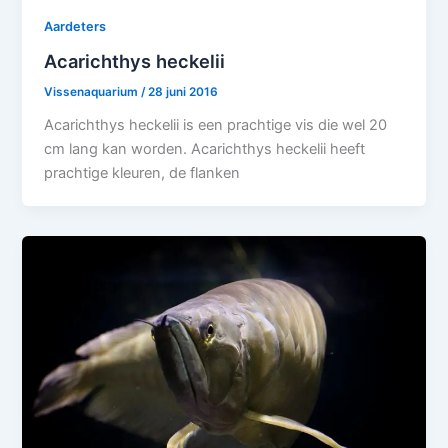
Aardeters
Acarichthys heckelii
Vissenaquarium
/
28 juni 2016
Acarichthys heckelii is een prachtige vis die wel 20
cm lang kan worden. Acarichthys heckelii heeft
prachtige kleuren, de flanken