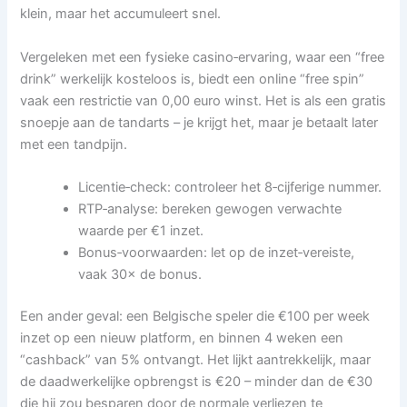
klein, maar het accumuleert snel.
Vergeleken met een fysieke casino‑ervaring, waar een “free
drink” werkelijk kosteloos is, biedt een online “free spin”
vaak een restrictie van 0,00 euro winst. Het is als een gratis
snoepje aan de tandarts – je krijgt het, maar je betaalt later
met een tandpijn.
Licentie‑check: controleer het 8‑cijferige nummer.
RTP‑analyse: bereken gewogen verwachte
waarde per €1 inzet.
Bonus‑voorwaarden: let op de inzet‑vereiste,
vaak 30× de bonus.
Een ander geval: een Belgische speler die €100 per week
inzet op een nieuw platform, en binnen 4 weken een
“cashback” van 5% ontvangt. Het lijkt aantrekkelijk, maar
de daadwerkelijke opbrengst is €20 – minder dan de €30
die hij zou besparen door de normale verliezen te