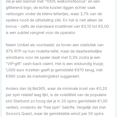
zie je een banner met “100% welkomstbonus” en een
glitterend logo; de echte kosten liggen echter vaak
verborgen onder de kleine lettertjes, waar 3,7% van de
spelers nooit de uitbetaling ziet. En het is niet alleen de
bonus – zelfs de standaard inzetlimiet van €0,10 tot €5,00
is een subtiel vangnet voor de operator.
Neem Unibet als voorbeeld: ze tonen een statistiek van
97% RTP op hun roulette‑tafel, maar de daadwerkelijke
winstkans voor de speler daalt met 0,3% zodra je een
“VIP‑gift” cash‑back claimt. Het is een wiskundig trucje;
1,000 euro inzetten geeft je gemiddeld €970 terug, niet
€990 zoals de marketingtekst suggereert.
Anders dan bij Bet365, waar de minimale inzet van €0,20
per spin relatief laag lijkt, is de volatiliteit van de populaire
slot Starburst zo hoog dat je in 20 spins gemiddeld €1,00
verliest, ondanks de “free spin” belofte. Vergelijk dat met
Gonzo’s Quest, waar de gemiddelde winst per 50 spins