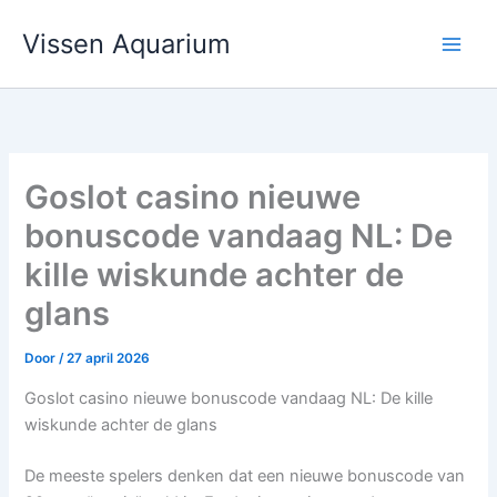
Ga
Vissen Aquarium
naar
de
inhoud
Goslot casino nieuwe
bonuscode vandaag NL: De
kille wiskunde achter de
glans
Door
/
27 april 2026
Goslot casino nieuwe bonuscode vandaag NL: De kille
wiskunde achter de glans
De meeste spelers denken dat een nieuwe bonuscode van