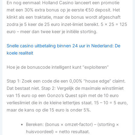
En nog eenmaal: Holland Casino lanceert een promotie
met een 30% extra bonus op je eerste €50 deposit. Het
klinkt als een traktatie, maar de bonus wordt afgeschaft
zodra je 5 keer de 25 euro inzet‑limiet bereikt. 5 × 25 = 125
euro – meer dan twee keer je initiële storting.
Snelle casino uitbetaling binnen 24 uur in Nederland: De
koele realiteit
Hoe je de bonuscode intelligent kunt “exploiteren”
Stap 1: Zoek een code die een 0,00% “house edge” claimt.
Dat bestaat niet. Stap 2: Vergelijk de maximale winstlimiet
van 15 euro op een Gonzo’s Quest spin met de 10 euro
verlieslimiet die in de kleine lettertjes staat. 15 – 10 = 5 euro,
maar de kans op die 15 euro is onder 5%.
Bereken: (bonus × omzet‑factor) – (storting ×
huisvoordeel) = netto resultaat.