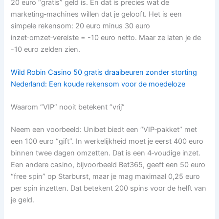
20 euro “gratis” geld is. En dat is precies wat de
marketing‑machines willen dat je gelooft. Het is een
simpele rekensom: 20 euro minus 30 euro
inzet‑omzet‑vereiste = -10 euro netto. Maar ze laten je de
-10 euro zelden zien.
Wild Robin Casino 50 gratis draaibeuren zonder storting
Nederland: Een koude rekensom voor de moedeloze
Waarom “VIP” nooit betekent “vrij”
Neem een voorbeeld: Unibet biedt een “VIP‑pakket” met
een 100 euro “gift”. In werkelijkheid moet je eerst 400 euro
binnen twee dagen omzetten. Dat is een 4‑voudige inzet.
Een andere casino, bijvoorbeeld Bet365, geeft een 50 euro
“free spin” op Starburst, maar je mag maximaal 0,25 euro
per spin inzetten. Dat betekent 200 spins voor de helft van
je geld.