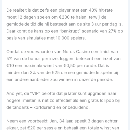
De realiteit is dat zelfs een player met een 40% hit‑rate
moet 12 dagen spelen om €200 te halen, terwijl de
gemiddelde tijd die hij besteedt aan de site 3 uur per dag is.
Daar komt de kans op een “bankrupt” scenario van 27% op
basis van simulaties met 10.000 spelers.
Omdat de voorwaarden van Nords Casino een limiet van
5% van de bonus per inzet leggen, betekent een inzet van
€10 een maximale winst van €0,50 per ronde. Dat is
minder dan 2% van de €25 die een gemiddelde speler bij
een andere aanbieder zou winnen in dezelfde periode.
And yet, de “VIP” belofte dat je later kunt upgraden naar
hogere limieten is net zo effectief als een gratis lollipop bij
de tandarts – kortdurend en onbeduidend.
Neem een voorbeeld: Jan, 34 jaar, speelt 3 dagen achter
elkaar, zet €20 per sessie en behaalt een totale winst van